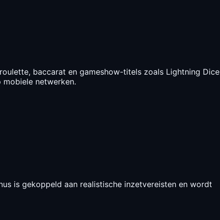
 roulette, baccarat en gameshow-titels zoals Lightning Dice
p mobiele netwerken.
us is gekoppeld aan realistische inzetvereisten en wordt