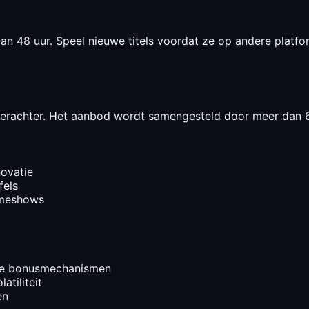
van 48 uur. Speel nieuwe titels voordat ze op andere platf
s erachter. Het aanbod wordt samengesteld door meer dan 60
novatie
fels
ameshows
ke bonusmechanismen
atiliteit
en