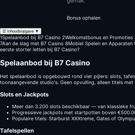
gemak.
Bonus ophalen
☰
Inhoudsopgave
▼
1
Spelaanbod bij B7 Casino
2
Welkomstbonus en Promoties
7
Aan de slag met B7 Casino
8
Mobiel Spelen en Apparaten
eerste storter letten bij B7 Casino?
Spelaanbod bij B7 Casino
Het spelaanbod is opgebouwd rond vier pijlers: slots, tafe
toonaangevende studio's. Geen opvulling, alleen titels me
Slots en Jackpots
Meer dan 3.200 slots beschikbaar — van klassieke fr
Progressieve jackpots met startpotten boven €500.
Populaire titels: Starburst XXXtreme, Gates of Olym
Tafelspellen