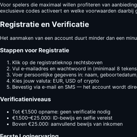
Voor spelers die maximaal willen profiteren van aanbiedi
exclusieve codes activeert en welke voorwaarden daarbij 
Registratie en Verificatie
Het aanmaken van een account duurt minder dan een minuut
Stappen voor Registratie
Klik op de registratieknop rechtsboven
Vul e-mailadres en wachtwoord in (minimaal 8 tekens
Voer persoonlijke gegevens in: naam, geboortedatu
Kies jouw valuta: EUR, USD of crypto
Bevestig via e-mail en SMS — het account wordt direc
Verificatieniveaus
Tot €1.500 opname: geen verificatie nodig
€1.500–€25.000: ID-bewijs en selfie vereist
Boven €25.000: aanvullend bewijs van inkomen
Eerste Loginervaring