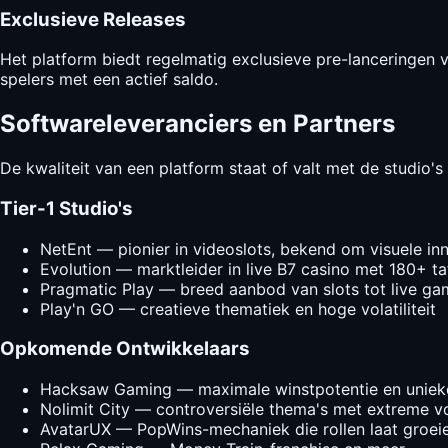
Exclusieve Releases
Het platform biedt regelmatig exclusieve pre-lanceringen 
spelers met een actief saldo.
Softwareleveranciers en Partners
De kwaliteit van een platform staat of valt met de studio'
Tier-1 Studio's
NetEnt — pionier in videoslots, bekend om visuele in
Evolution — marktleider in live B7 casino met 180+ ta
Pragmatic Play — breed aanbod van slots tot live g
Play'n GO — creatieve thematiek en hoge volatiliteit
Opkomende Ontwikkelaars
Hacksaw Gaming — maximale winstpotentie en unie
Nolimit City — controversiële thema's met extreme vol
AvatarUX — PopWins-mechaniek die rollen laat groei