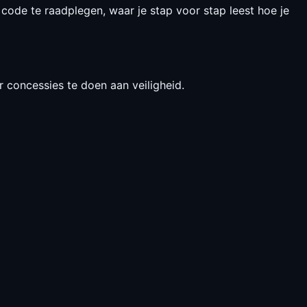
 code
te raadplegen, waar je stap voor stap leest hoe je
 concessies te doen aan veiligheid.