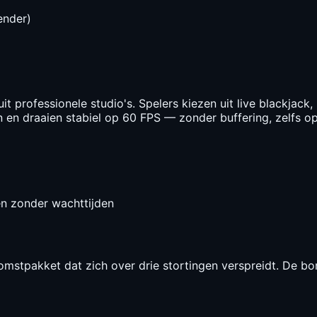
ender)
 professionele studio's. Spelers kiezen uit live blackjack,
 en draaien stabiel op 60 FPS — zonder buffering, zelfs o
len zonder wachttijden
mstpakket dat zich over drie stortingen verspreidt. De bon