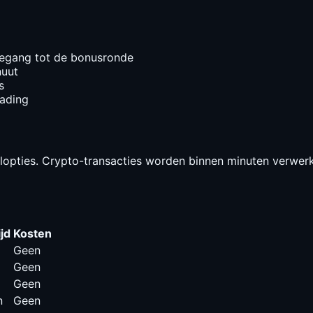
oegang tot de bonusronde
nuut
s
lading
alopties. Crypto-transacties worden binnen minuten verwerkt
jd
Kosten
Geen
Geen
Geen
n
Geen