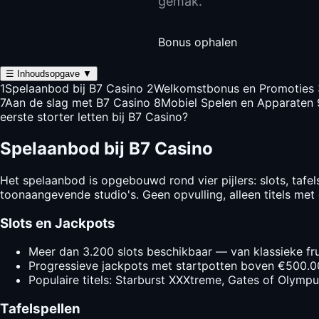
gemak.
Bonus ophalen
☰
Inhoudsopgave
▼
1
Spelaanbod bij B7 Casino
2
Welkomstbonus en Promoties
7
Aan de slag met B7 Casino
8
Mobiel Spelen en Apparaten
eerste storter letten bij B7 Casino?
Spelaanbod bij B7 Casino
Het spelaanbod is opgebouwd rond vier pijlers: slots, tafe
toonaangevende studio's. Geen opvulling, alleen titels me
Slots en Jackpots
Meer dan 3.200 slots beschikbaar — van klassieke fr
Progressieve jackpots met startpotten boven €500.
Populaire titels: Starburst XXXtreme, Gates of Olym
Tafelspellen