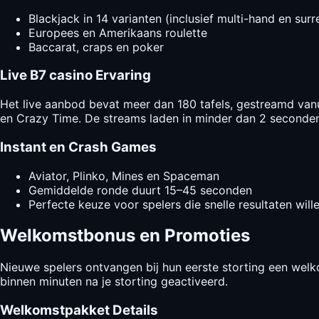
Blackjack in 14 varianten (inclusief multi-hand en surr
Europees en Amerikaans roulette
Baccarat, craps en poker
Live B7 casino Ervaring
Het live aanbod bevat meer dan 180 tafels, gestreamd vanuit
en Crazy Time. De streams laden in minder dan 2 seconden
Instant en Crash Games
Aviator, Plinko, Mines en Spaceman
Gemiddelde ronde duurt 15–45 seconden
Perfecte keuze voor spelers die snelle resultaten wil
Welkomstbonus en Promoties
Nieuwe spelers ontvangen bij hun eerste storting een welko
binnen minuten na je storting geactiveerd.
Welkomstpakket Details