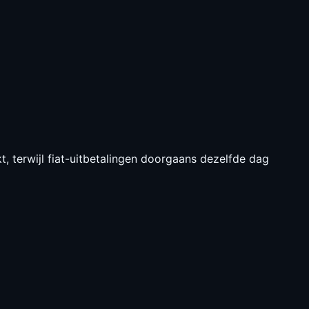
, terwijl fiat-uitbetalingen doorgaans dezelfde dag