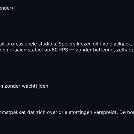
ender)
 professionele studio's. Spelers kiezen uit live blackjack,
 en draaien stabiel op 60 FPS — zonder buffering, zelfs o
len zonder wachttijden
mstpakket dat zich over drie stortingen verspreidt. De bon