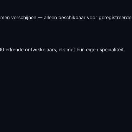
ormen verschijnen — alleen beschikbaar voor geregistreerde
 erkende ontwikkelaars, elk met hun eigen specialiteit.