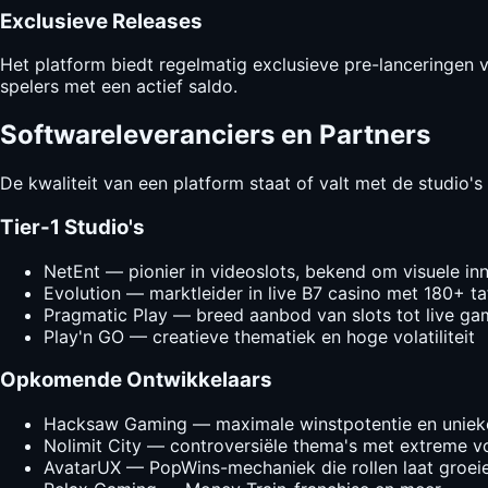
Exclusieve Releases
Het platform biedt regelmatig exclusieve pre-lanceringen 
spelers met een actief saldo.
Softwareleveranciers en Partners
De kwaliteit van een platform staat of valt met de studio'
Tier-1 Studio's
NetEnt — pionier in videoslots, bekend om visuele in
Evolution — marktleider in live B7 casino met 180+ ta
Pragmatic Play — breed aanbod van slots tot live g
Play'n GO — creatieve thematiek en hoge volatiliteit
Opkomende Ontwikkelaars
Hacksaw Gaming — maximale winstpotentie en unie
Nolimit City — controversiële thema's met extreme vol
AvatarUX — PopWins-mechaniek die rollen laat groei