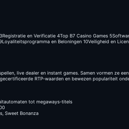
3
Registratie en Verificatie
4
Top B7 Casino Games
5
Softwar
9
Loyaliteitsprogramma en Beloningen
10
Veiligheid en Licen
lspellen, live dealer en instant games. Samen vormen ze ee
t gecertificeerde RTP-waarden en bewezen populariteit onde
uitautomaten tot megaways-titels
000
pus, Sweet Bonanza