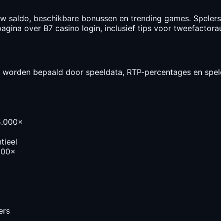
w saldo, beschikbare bonussen en trending games. Spelers 
agina over B7 casino login, inclusief tips voor tweefactorau
ze worden bepaald door speeldata, RTP-percentages en spel
5.000×
tieel
000×
ers